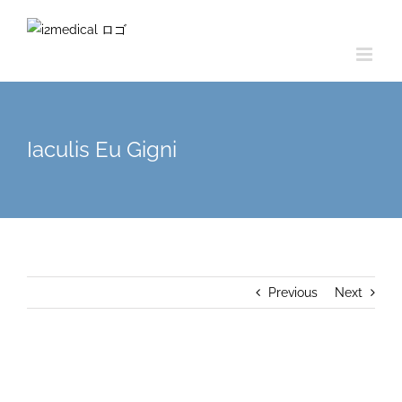
Skip
to
content
Iaculis Eu Gigni
Previous
Next
View
Larger